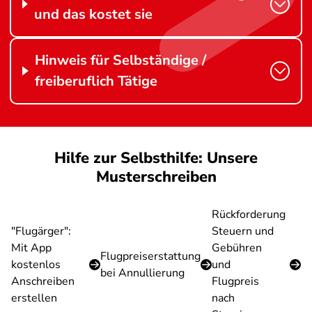
und das kostet sie
Hinweis für Selbständige /
freiberuflich Tätige
Hilfe zur Selbsthilfe: Unsere
Musterschreiben
Rückforderung
"Flugärger":
Steuern und
Mit App
Gebühren
Flugpreiserstattung
kostenlos
und
bei Annullierung
Anschreiben
Flugpreis
erstellen
nach