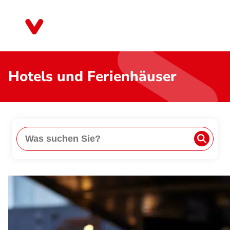
Direkt
zum
Nordrhein-Westfalen
Inhalt
Hotels und Ferienhäuser
Suche