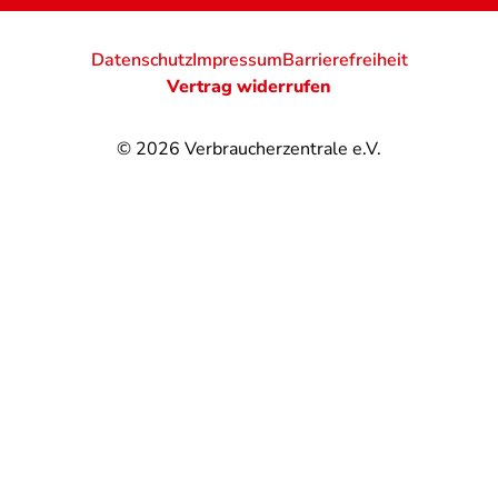
Datenschutz
Impressum
Barrierefreiheit
Vertrag widerrufen
© 2026
Verbraucherzentrale e.V.
@
@