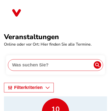
Direkt
zum
Nordrhein-Westfalen
Inhalt
Veranstaltungen
Online oder vor Ort: Hier finden Sie alle Termine.
Anwe
Search
Filterkriterien
10