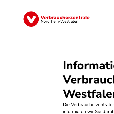
Direkt
zum
Inhalt
Finanzen
Digitales
Lebensmittel
Nordrhein-Westfalen
Informat
Verbrauc
Westfale
Die Verbraucherzentral
informieren wir Sie dar