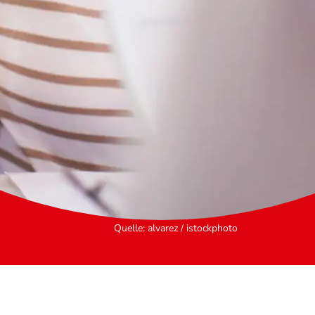
Quelle
:
alvarez / istockphoto