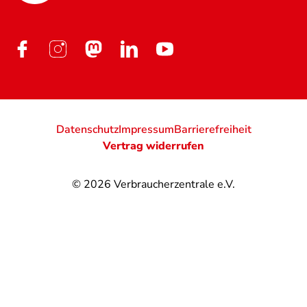
Datenschutz
Impressum
Barrierefreiheit
Vertrag widerrufen
© 2026
Verbraucherzentrale e.V.
@
@