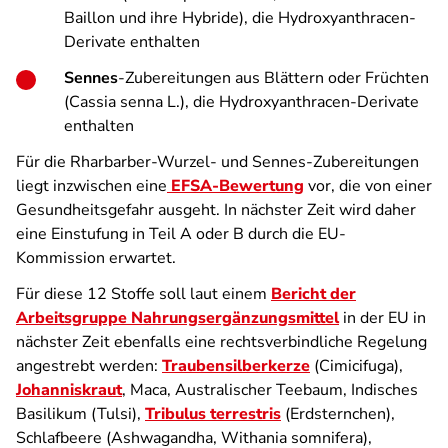
Baillon und ihre Hybride), die Hydroxyanthracen-
Derivate enthalten
Sennes
-Zubereitungen aus Blättern oder Früchten
(Cassia senna L.), die Hydroxyanthracen-Derivate
enthalten
Für die Rharbarber-Wurzel- und Sennes-Zubereitungen
liegt inzwischen eine
EFSA-Bewertung
vor, die von einer
Gesundheitsgefahr ausgeht. In nächster Zeit wird daher
eine Einstufung in Teil A oder B durch die EU-
Kommission erwartet.
Für diese 12 Stoffe soll laut einem
Bericht der
Arbeitsgruppe Nahrungsergänzungsmittel
in der EU in
nächster Zeit ebenfalls eine rechtsverbindliche Regelung
angestrebt werden:
Traubensilberkerze
(Cimicifuga),
Johanniskraut
, Maca, Australischer Teebaum, Indisches
Basilikum (Tulsi),
Tribulus terrestris
(Erdsternchen),
Schlafbeere (Ashwagandha, Withania somnifera),