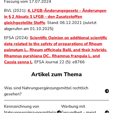
Fassung vom 17.07.2024
BVL (2021):
4. LFGB-Änderungsgesetz – Änderungen
in § 2 Absatz 3 LFGB – den Zusatzstoffen
gleichgestellte Stoffe
. Stand: 06.12.2021 (zuletzt
abgerufen am 01.10.2025)
EFSA (2024):
Scientific Opinion on additional scientific
data related to the safety of preparations of Rheum
palmatum L., Rheum officinale Baill. and their hybrids,
Rhamnus purshiana DC., Rhamnus frangula L. and
Cassia senna L
. EFSA Journal 22 (5): e8766
Artikel zum Thema
Was sind Nahrungsergänzungsmittel rechtlich
gesehen?
Kennzeichnung von
Werbung mit
Nahrungsergänzungsmitteln:
Gesundheit - meist