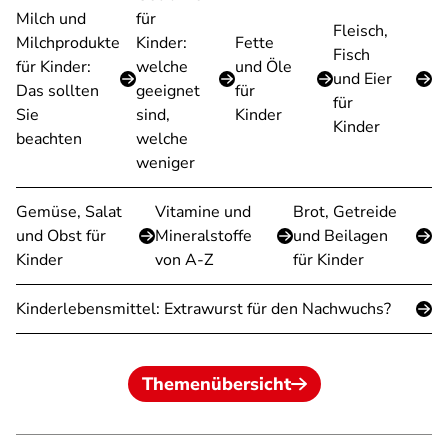
Milch und
für
Fleisch,
Milchprodukte
Kinder:
Fette
Fisch
für Kinder:
welche
und Öle
und Eier
Das sollten
geeignet
für
für
Sie
sind,
Kinder
Kinder
beachten
welche
weniger
Gemüse, Salat
Vitamine und
Brot, Getreide
und Obst für
Mineralstoffe
und Beilagen
Kinder
von A-Z
für Kinder
Kinderlebensmittel: Extrawurst für den Nachwuchs?
Themenübersicht