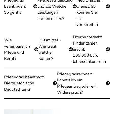
Pflegegrad
Pflegesachleistung
Medizinischen
beantragen:
und Co: Welche
Dienst: So
So geht's
Leistungen
können Sie
stehen mir zu?
sich
vorbereiten
Elternunterhalt:
Wie
Hilfsmittel -
Kinder zahlen
vereinbare ich
Wer trägt
erst ab
Pflege und
welche
100.000 Euro
Beruf?
Kosten?
Jahreseinkommen
Pflegegradrechner:
Pflegegrad beantragt:
Lohnt sich ein
Die telefonische
Pflegeantrag oder ein
Begutachtung
Widerspruch?