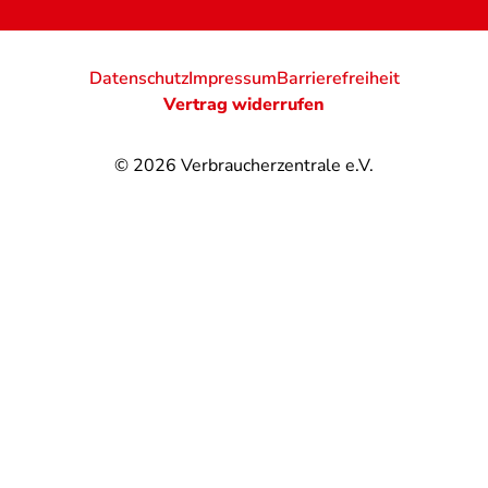
Datenschutz
Impressum
Barrierefreiheit
Vertrag widerrufen
© 2026
Verbraucherzentrale e.V.
@
@