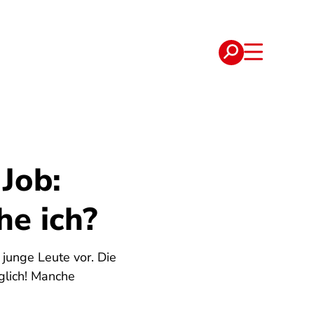
e
Verträge
Job:
e ich?
 junge Leute vor. Die
glich! Manche