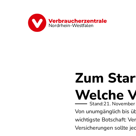
Direkt
zum
Inhalt
Finanzen
Digitales
Lebensmittel
Nordrhein-Westfalen
Zum Start
Welche V
Stand:
21. November
Von unumgänglich bis übe
wichtigste Botschaft: Ve
Versicherungen sollte je