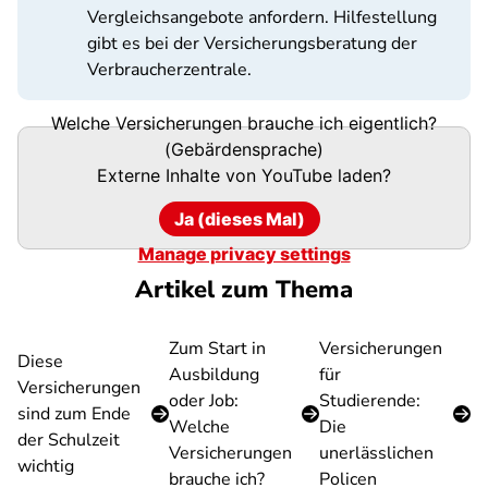
Vergleichsangebote anfordern. Hilfestellung
gibt es bei der Versicherungsberatung der
Verbraucherzentrale.
Welche Versicherungen brauche ich eigentlich?
(Gebärdensprache)
Externe Inhalte von
YouTube
laden?
Ja (dieses Mal)
Manage privacy settings
Artikel zum Thema
Zum Start in
Versicherungen
Diese
Ausbildung
für
Versicherungen
oder Job:
Studierende:
sind zum Ende
Welche
Die
der Schulzeit
Versicherungen
unerlässlichen
wichtig
brauche ich?
Policen