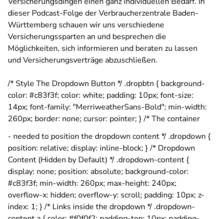
Versicherungsdingen einen ganz individuellen Bedarf. In
dieser Podcast-Folge der Verbraucherzentrale Baden-
Württemberg schauen wir uns verschiedene
Versicherungssparten an und besprechen die
Möglichkeiten, sich informieren und beraten zu lassen
und Versicherungsverträge abzuschließen.
/* Style The Dropdown Button */ .dropbtn { background-
color: #c83f3f; color: white; padding: 10px; font-size:
14px; font-family: "MerriweatherSans-Bold"; min-width:
260px; border: none; cursor: pointer; } /* The container
- needed to position the dropdown content */ .dropdown {
position: relative; display: inline-block; } /* Dropdown
Content (Hidden by Default) */ .dropdown-content {
display: none; position: absolute; background-color:
#c83f3f; min-width: 260px; max-height: 240px;
overflow-x: hidden; overflow-y: scroll; padding: 10px; z-
index: 1; } /* Links inside the dropdown */ .dropdown-
content a { color: #f0f0f2; padding-top: 10px; padding-