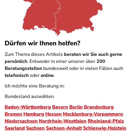
Dürfen wir Ihnen helfen?
Zum Thema dieses Artikels
beraten wir Sie auch gerne
persönlich
. Entweder in einer unserer über
200
Beratungsstellen
bundesweit oder in vielen Fällen auch
telefonisch
oder
online
.
Ich möchte eine Beratung in:
Bundesland auswählen
Baden-Württemberg
Bayern
Berlin
Brandenburg
Bremen
Hamburg
Hessen
Mecklenburg-Vorpommern
Niedersachsen
Nordrhein-Westfalen
Rheinland-Pfalz
Saarland
Sachsen
Sachsen-Anhalt
Schleswig-Holstein