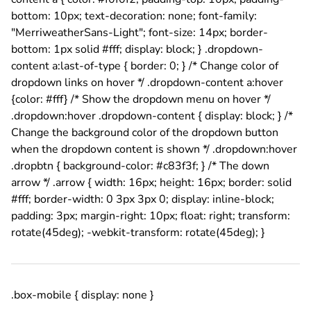
bottom: 10px; text-decoration: none; font-family:
"MerriweatherSans-Light"; font-size: 14px; border-
bottom: 1px solid #fff; display: block; } .dropdown-
content a:last-of-type { border: 0; } /* Change color of
dropdown links on hover */ .dropdown-content a:hover
{color: #fff} /* Show the dropdown menu on hover */
.dropdown:hover .dropdown-content { display: block; } /*
Change the background color of the dropdown button
when the dropdown content is shown */ .dropdown:hover
.dropbtn { background-color: #c83f3f; } /* The down
arrow */ .arrow { width: 16px; height: 16px; border: solid
#fff; border-width: 0 3px 3px 0; display: inline-block;
padding: 3px; margin-right: 10px; float: right; transform:
rotate(45deg); -webkit-transform: rotate(45deg); }
.box-mobile { display: none }