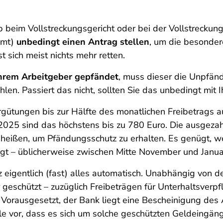
beim Vollstreckungsgericht oder bei der Vollstreckung
amt)
unbedingt einen Antrag stellen
, um die besonder
t sich meist nichts mehr retten.
Ihrem Arbeitgeber gepfändet
, muss dieser die Unpfän
n. Passiert das nicht, sollten Sie das unbedingt mit I
rgütungen bis zur Hälfte des monatlichen Freibetrags a
i 2025 sind das höchstens bis zu 780 Euro. Die ausgez
heißen, um Pfändungsschutz zu erhalten. Es genügt, we
t – üblicherweise zwischen Mitte November und Janua
 eigentlich (fast) alles automatisch. Unabhängig von d
r geschützt – zuzüglich Freibeträgen für Unterhaltsverp
 Vorausgesetzt, der Bank liegt eine Bescheinigung des 
le vor, dass es sich um solche geschützten Geldeingäng