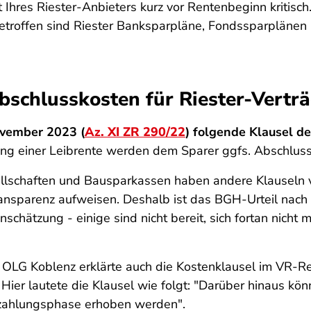
t Ihres Riester-Anbieters kurz vor Rentenbeginn kritisc
 Betroffen sind Riester Banksparpläne, Fondssparplänen
Abschlusskosten für Riester-Vertr
ovember 2023 (
Az. XI ZR 290/22
) folgende Klausel 
ung einer Leibrente werden dem Sparer ggfs. Abschluss
lschaften und Bausparkassen haben andere Klauseln v
ansparenz aufweisen. Deshalb ist das BGH-Urteil nach
inschätzung - einige sind nicht bereit, sich fortan nicht
OLG Koblenz erklärte auch die Kostenklausel im VR-Ren
 Hier lautete die Klausel wie folgt: "Darüber hinaus k
zahlungsphase erhoben werden".