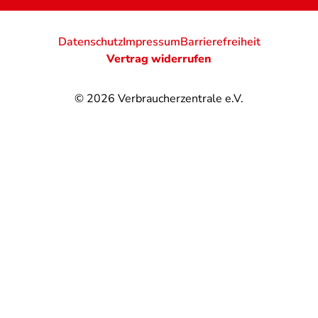
Datenschutz
Impressum
Barrierefreiheit
Vertrag widerrufen
© 2026
Verbraucherzentrale e.V.
@
@