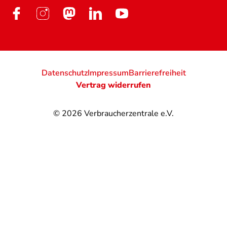
Datenschutz
Impressum
Barrierefreiheit
Vertrag widerrufen
© 2026
Verbraucherzentrale e.V.
@
@