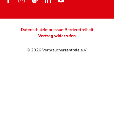
Datenschutz
Impressum
Barrierefreiheit
Vertrag widerrufen
© 2026
Verbraucherzentrale e.V.
@
@