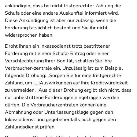
ankündigen, dass bei nicht fristgerechter Zahlung die
Schufa oder eine andere Auskunftei informiert wird.
Diese Ankündigung ist aber nur zulässig, wenn die
Forderung tatsächlich besteht und Sie ihr nicht
widersprochen haben.
Droht Ihnen ein Inkassodienst trotz bestrittener
Forderung mit einem Schufa-Eintrag oder einer
Verschlechterung Ihrer Bonität, schalten Sie Ihre
Verbraucher-zentrale ein. Unzulässig ist zum Beispiel
folgende Drohung:
„Sorgen Sie für eine fristgerechte
Zahlung, um […]Auswirkungen auf Ihre Kreditwürdigkeit
zu vermeiden.“
Aus dieser Drohung ergibt sich nicht, dass
nur unbestrittene Forderungen eingetragen werden
dürfen. Die Verbraucherzentralen können eine
Abmahnung oder Unterlassungsklage gegen den
Inkassodienst und gegebenenfalls auch gegen den
Zahlungsdienst prüfen.