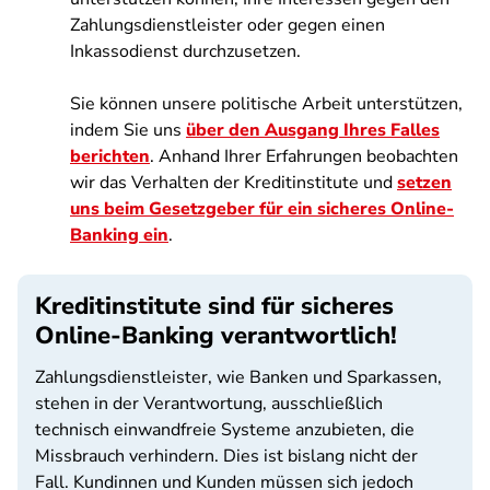
Zahlungsdienstleister oder gegen einen
Inkassodienst durchzusetzen.
Sie können unsere politische Arbeit unterstützen,
indem Sie uns
über den Ausgang Ihres Falles
berichten
. Anhand Ihrer Erfahrungen beobachten
wir das Verhalten der Kreditinstitute und
setzen
uns beim Gesetzgeber für ein sicheres Online-
Banking ein
.
Kreditinstitute sind für sicheres
Online-Banking verantwortlich!
Zahlungsdienstleister, wie Banken und Sparkassen,
stehen in der Verantwortung, ausschließlich
technisch einwandfreie Systeme anzubieten, die
Missbrauch verhindern. Dies ist bislang nicht der
Fall. Kundinnen und Kunden müssen sich jedoch