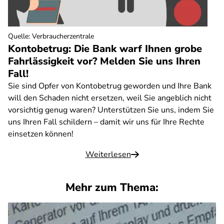
Quelle
:
Verbraucherzentrale
Kontobetrug: Die Bank warf Ihnen grobe
Fahrlässigkeit vor? Melden Sie uns Ihren
Fall!
Sie sind Opfer von Kontobetrug geworden und Ihre Bank
will den Schaden nicht ersetzen, weil Sie angeblich nicht
vorsichtig genug waren? Unterstützen Sie uns, indem Sie
uns Ihren Fall schildern – damit wir uns für Ihre Rechte
einsetzen können!
Weiterlesen
Mehr zum Thema: