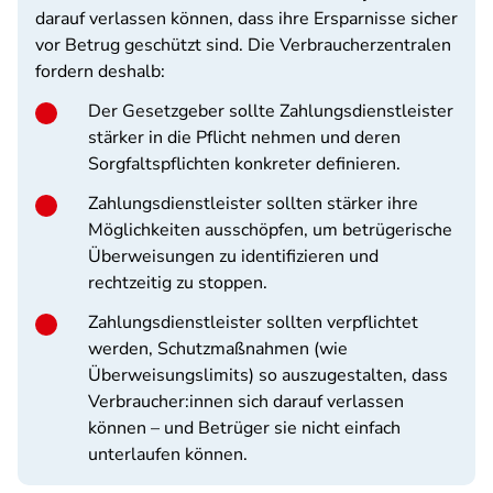
darauf verlassen können, dass ihre Ersparnisse sicher
vor Betrug geschützt sind. Die Verbraucherzentralen
fordern deshalb:
Der Gesetzgeber sollte Zahlungsdienstleister
stärker in die Pflicht nehmen und deren
Sorgfaltspflichten konkreter definieren.
Zahlungsdienstleister sollten stärker ihre
Möglichkeiten ausschöpfen, um betrügerische
Überweisungen zu identifizieren und
rechtzeitig zu stoppen.
Zahlungsdienstleister sollten verpflichtet
werden, Schutzmaßnahmen (wie
Überweisungslimits) so auszugestalten, dass
Verbraucher:innen sich darauf verlassen
können – und Betrüger sie nicht einfach
unterlaufen können.