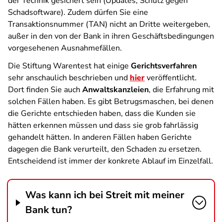
der Technik gesichert sein (Updates, Schutz gegen
Schadsoftware). Zudem dürfen Sie eine
Transaktionsnummer (TAN) nicht an Dritte weitergeben,
außer in den von der Bank in ihren Geschäftsbedingungen
vorgesehenen Ausnahmefällen.
Die Stiftung Warentest hat einige
Gerichtsverfahren
sehr anschaulich beschrieben und
hier
veröffentlicht.
Dort finden Sie auch
Anwaltskanzleien
, die Erfahrung mit
solchen Fällen haben. Es gibt Betrugsmaschen, bei denen
die Gerichte entschieden haben, dass die Kunden sie
hätten erkennen müssen und dass sie grob fahrlässig
gehandelt hätten. In anderen Fällen haben Gerichte
dagegen die Bank verurteilt, den Schaden zu ersetzen.
Entscheidend ist immer der konkrete Ablauf im Einzelfall.
Was kann ich bei Streit mit meiner
Bank tun?