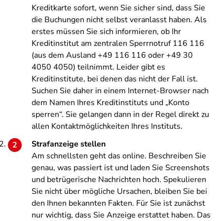
Kreditkarte sofort, wenn Sie sicher sind, dass Sie
die Buchungen nicht selbst veranlasst haben. Als
erstes müssen Sie sich informieren, ob Ihr
Kreditinstitut am zentralen Sperrnotruf 116 116
(aus dem Ausland +49 116 116 oder +49 30
4050 4050) teilnimmt. Leider gibt es
Kreditinstitute, bei denen das nicht der Fall ist.
Suchen Sie daher in einem Internet-Browser nach
dem Namen Ihres Kreditinstituts und „Konto
sperren“. Sie gelangen dann in der Regel direkt zu
allen Kontaktmöglichkeiten Ihres Instituts.
Strafanzeige stellen
Am schnellsten geht das online. Beschreiben Sie
genau, was passiert ist und laden Sie Screenshots
und betrügerische Nachrichten hoch. Spekulieren
Sie nicht über mögliche Ursachen, bleiben Sie bei
den Ihnen bekannten Fakten. Für Sie ist zunächst
nur wichtig, dass Sie Anzeige erstattet haben. Das