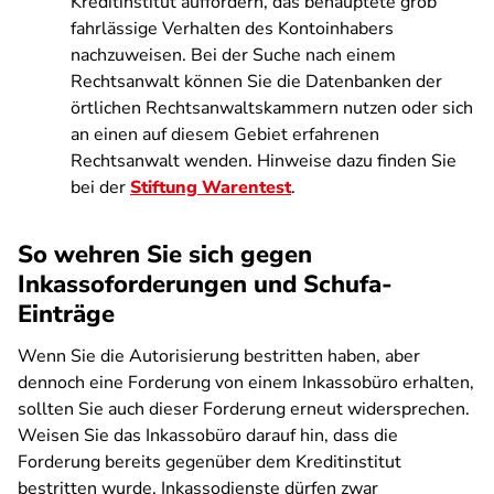
Kreditinstitut auffordern, das behauptete grob
fahrlässige Verhalten des Kontoinhabers
nachzuweisen. Bei der Suche nach einem
Rechtsanwalt können Sie die Datenbanken der
örtlichen Rechtsanwaltskammern nutzen oder sich
an einen auf diesem Gebiet erfahrenen
Rechtsanwalt wenden. Hinweise dazu finden Sie
bei der
Stiftung Warentest
.
So wehren Sie sich gegen
Inkassoforderungen und Schufa-
Einträge
Wenn Sie die Autorisierung bestritten haben, aber
dennoch eine Forderung von einem Inkassobüro erhalten,
sollten Sie auch dieser Forderung erneut widersprechen.
Weisen Sie das Inkassobüro darauf hin, dass die
Forderung bereits gegenüber dem Kreditinstitut
bestritten wurde. Inkassodienste dürfen zwar