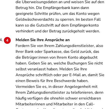
die Überweisungsdaten an und weisen Sie auf den
Betrug hin. Die Empfängerbank kann dann
geeignete Schritte prüfen, um das Konto wegen
Geldwäscheverdachts zu sperren. Im besten Fall
kann so die Gutschrift auf dem Empfängerkonto
verhindert und der Betrag zurückgeholt werden.
Melden Sie Ihre Ansprüche an
Fordern Sie von Ihrem Zahlungsdienstleister, also
Ihrer Bank oder Sparkasse, das Geld zurück, das
die Betrüger:innen von Ihrem Konto abgebucht
haben. Geben Sie an, welche Buchungen Sie nicht
selbst veranlasst haben. Melden Sie Ihre
Ansprüche schriftlich oder per E-Mail an, damit Sie
einen Beweis für Ihre Beschwerde haben.
Vermeiden Sie es, in dieser Angelegenheit mit
Ihrem Zahlungsdienstleister zu telefonieren, denn
häufig verfügen die ohnehin schwer erreichbaren
Mitarbeiterinnen und Mitarbeiter in den Call-