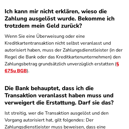
Ich kann mir nicht erklären, wieso die
Zahlung ausgelöst wurde. Bekomme ich
trotzdem mein Geld zurück?
Wenn Sie eine Überweisung oder eine
Kreditkartentransaktion nicht selbst veranlasst und
autorisiert haben, muss der Zahlungsdienstleister (in der
Regel die Bank oder das Kreditkartenunternehmen) den
Zahlungsbetrag grundsätzlich unverzüglich erstatten (
§
675u BGB
).
Die Bank behauptet, dass ich die
Transaktion veranlasst haben muss und
verweigert die Erstattung. Darf sie das?
Ist streitig, wer die Transaktion ausgelöst und den
Vorgang autorisiert hat, gilt folgendes: Der
Zahlungsdienstleister muss beweisen, dass eine