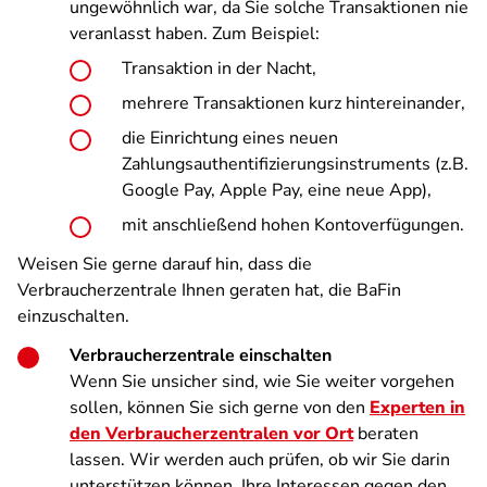
ungewöhnlich war, da Sie solche Transaktionen nie
veranlasst haben. Zum Beispiel:
Transaktion in der Nacht,
mehrere Transaktionen kurz hintereinander,
die Einrichtung eines neuen
Zahlungsauthentifizierungsinstruments (z.B.
Google Pay, Apple Pay, eine neue App),
mit anschließend hohen Kontoverfügungen.
Weisen Sie gerne darauf hin, dass die
Verbraucherzentrale Ihnen geraten hat, die BaFin
einzuschalten.
Verbraucherzentrale einschalten
Wenn Sie unsicher sind, wie Sie weiter vorgehen
sollen, können Sie sich gerne von den
Experten in
den Verbraucherzentralen vor Ort
beraten
lassen. Wir werden auch prüfen, ob wir Sie darin
unterstützen können, Ihre Interessen gegen den