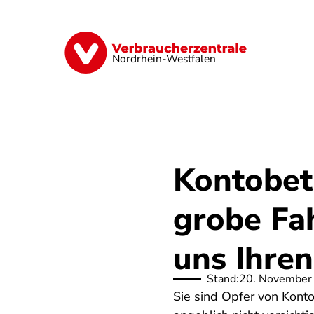
Direkt
zum
Inhalt
Finanzen
Digitales
Lebensmittel
Nordrhein-Westfalen
Kontobet
grobe Fah
uns Ihren
Stand:
20. November
Sie sind Opfer von Kont