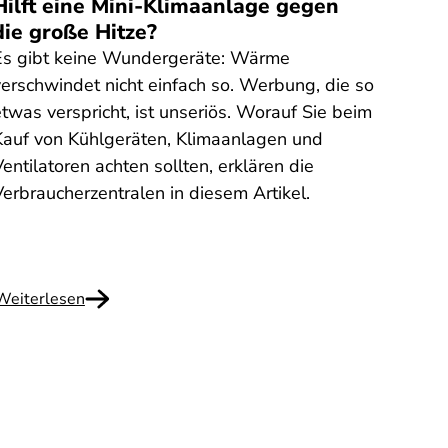
Hilft eine Mini-Klimaanlage gegen
Rech
die große Hitze?
Fitn
Bong
Es gibt keine Wundergeräte: Wärme
Sie h
verschwindet nicht einfach so. Werbung, die so
Fitno
twas verspricht, ist unseriös. Worauf Sie beim
erhal
Kauf von Kühlgeräten, Klimaanlagen und
haben
entilatoren achten sollten, erklären die
diese
Verbraucherzentralen in diesem Artikel.
Hongk
was Si
Weiterlesen
Weite