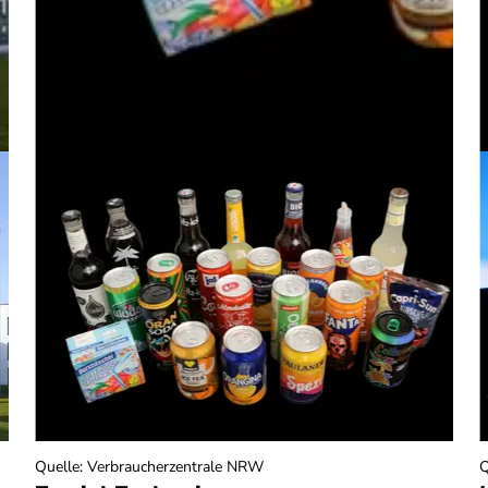
Quelle
:
Verbraucherzentrale NRW
Q