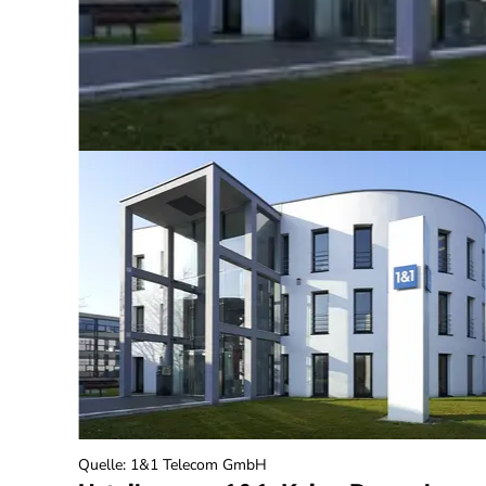
Quelle
:
1&1 Telecom GmbH