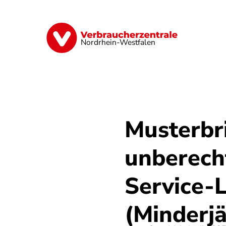
Direkt
zum
Inhalt
Finanzen
Digitales
Lebensmittel
Nordrhein-Westfalen
Musterbr
unberech
Service-L
(Minderjä