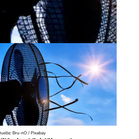
uelle
:
Bru-nO / Pixabay
Quelle
: