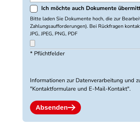
Ich möchte auch Dokumente übermit
Dokumente
Bitte laden Sie Dokumente hoch, die zur Bearbei
Zahlungsaufforderungen). Bei Rückfragen kontakt
hochladen
JPG, JPEG, PNG, PDF
* Pflichtfelder
Maximal
3
Dateien
möglich.
10
Informationen zur Datenverarbeitung und z
MB
"Kontaktformulare und E-Mail-Kontakt".
Limit.
Erlaubte
Dateitypen:
Absenden
jpg
jpeg
png
pdf.