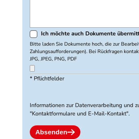
Ich möchte auch Dokumente übermit
Dokumente
Bitte laden Sie Dokumente hoch, die zur Bearbei
Zahlungsaufforderungen). Bei Rückfragen kontakt
hochladen
JPG, JPEG, PNG, PDF
* Pflichtfelder
Maximal
3
Dateien
möglich.
10
Informationen zur Datenverarbeitung und z
MB
"Kontaktformulare und E-Mail-Kontakt".
Limit.
Erlaubte
Dateitypen:
Absenden
jpg