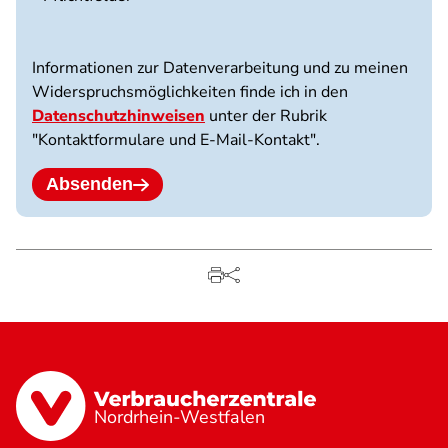
3
Dateien
möglich.
Informationen zur Datenverarbeitung und zu meinen
10
Widerspruchsmöglichkeiten finde ich in den
MB
Datenschutzhinweisen
unter der Rubrik
Limit.
"Kontaktformulare und E-Mail-Kontakt".
Erlaubte
Dateitypen:
jpg
Absenden
jpeg
png
pdf.
Nordrhein-Westfalen