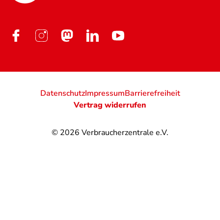
Datenschutz
Impressum
Barrierefreiheit
Vertrag widerrufen
© 2026
Verbraucherzentrale e.V.
@
@