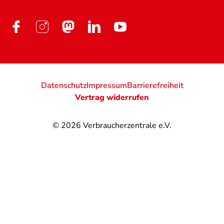
Datenschutz
Impressum
Barrierefreiheit
Vertrag widerrufen
© 2026
Verbraucherzentrale e.V.
@
@