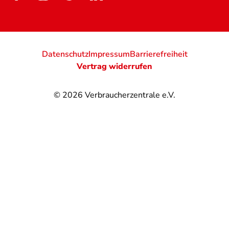
Datenschutz
Impressum
Barrierefreiheit
Vertrag widerrufen
© 2026
Verbraucherzentrale e.V.
@
@