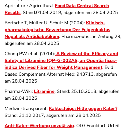
Agriculture Agricultural
FoodData Central Search
Results
, Stand:01.04.2019, abgerufen am 28.04.2025
Bertsche T, Müller U, Schulz M (2004):
Klinisch-
pharmakologische Bewertung: Der Feigenkaktus
Nopal als Antidiabetikum
. Pharmazeutische Zeitung 28,
abgerufen am 28.04.2025
Chong PW et al. (2014):
A Review of the Efficacy and
Safety of Litramine IQP-G-002AS, an Opuntia ficus-
indica Derived Fiber for Weight Management
. Evid
Based Complement Alternat Med: 943713, abgerufen
am 28.04.2025
Pharma-Wiki:
Litramine
. Stand: 25.10.2018, abgerufen
am 28.04.2025
Medizin-transparent:
Kaktusfeige: Hilfe gegen Kater?
Stand: 31.12.2017, abgerufen am 28.04.2025
Anti-Kater-Werbung unzulässig
. OLG Frankfurt, Urteil