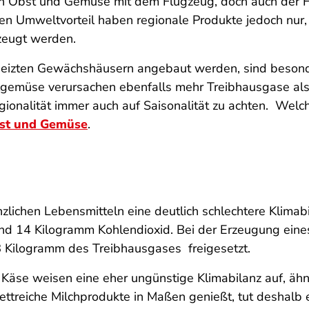
von Obst und Gemüse mit dem Flugzeug, doch auch der 
n Umweltvorteil haben regionale Produkte jedoch nur, 
rzeugt werden.
heizten Gewächshäusern angebaut werden, sind besonde
emüse verursachen ebenfalls mehr Treibhausgase als d
gionalität immer auch auf Saisonalität zu achten. Welc
bst und Gemüse
.
zlichen Lebensmitteln eine deutlich schlechtere Klimab
 rund 14 Kilogramm Kohlendioxid. Bei der Erzeugung ein
8 Kilogramm des Treibhausgases freigesetzt.
 Käse weisen eine eher ungünstige Klimabilanz auf, ähn
fettreiche Milchprodukte in Maßen genießt, tut deshalb