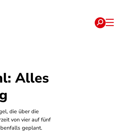
e
Verträge
l: Alles
ng
el, die über die
eit von vier auf fünf
ebenfalls geplant.