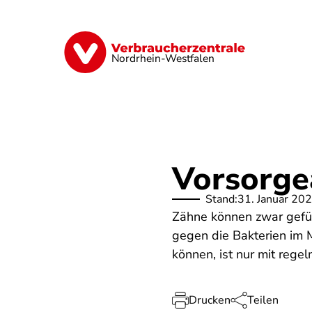
Direkt
zum
Inhalt
Finanzen
Digitales
Lebensmittel
Nordrhein-Westfalen
Vorsorge
Stand:
31. Januar 20
Zähne können zwar gefüll
gegen die Bakterien im M
können, ist nur mit reg
Drucken
Teilen