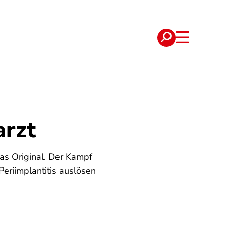
e
Verträge
rzt
das Original. Der Kampf
Periimplantitis auslösen