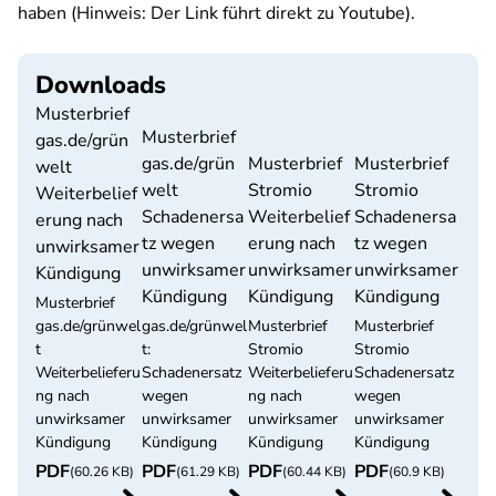
haben (Hinweis: Der Link führt direkt zu Youtube).
Downloads
Musterbrief
Musterbrief
gas.de/grün
gas.de/grün
Musterbrief
Musterbrief
welt
welt
Stromio
Stromio
Weiterbelief
Schadenersa
Weiterbelief
Schadenersa
erung nach
tz wegen
erung nach
tz wegen
unwirksamer
unwirksamer
unwirksamer
unwirksamer
Kündigung
Kündigung
Kündigung
Kündigung
Musterbrief
gas.de/grünwel
gas.de/grünwel
Musterbrief
Musterbrief
t
t:
Stromio
Stromio
Weiterbelieferu
Schadenersatz
Weiterbelieferu
Schadenersatz
ng nach
wegen
ng nach
wegen
unwirksamer
unwirksamer
unwirksamer
unwirksamer
Kündigung
Kündigung
Kündigung
Kündigung
PDF
PDF
PDF
PDF
(60.26 KB)
(61.29 KB)
(60.44 KB)
(60.9 KB)