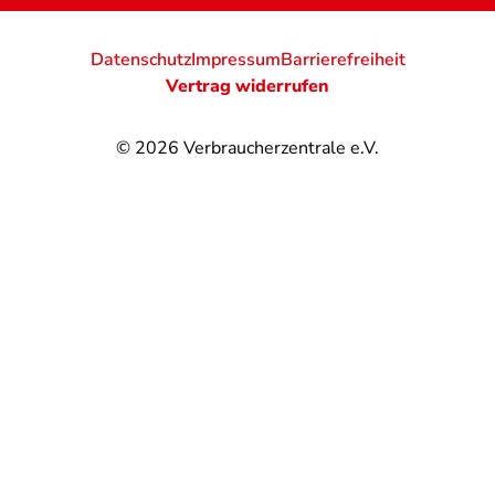
Datenschutz
Impressum
Barrierefreiheit
Vertrag widerrufen
© 2026
Verbraucherzentrale e.V.
@
@