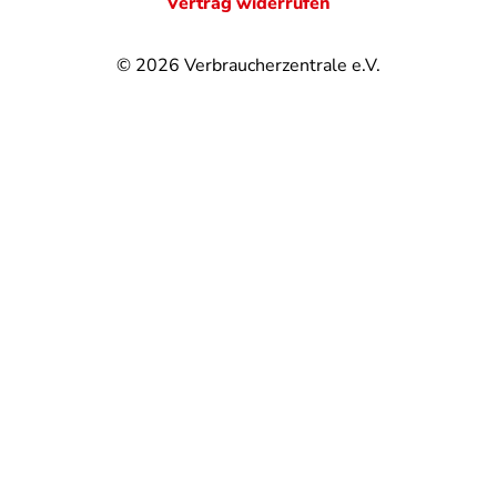
Vertrag widerrufen
© 2026
Verbraucherzentrale e.V.
@
@