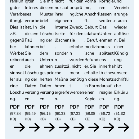
ränkun
igten
Sie mit
nicht
für den
Vorna
korrigie
und
g der
Interes
diesem
nur auf
ursprü
me,
ren
Vereinb
Verarbe
ses
Muster
ihrer
ngliche
Anschri
lassen
arunge
itung).
verarbe
brief
eigenen
n
ft,
wollen.
n auch
Dies ist
itet. In
die
Interne
Zweck,
Geburt
Das
wieder
z.B.
diesem
Löschu
tseite
für den
sdatum
Untern
auflöse
gegenü
Fall
ng der
löschen
sie
, Beruf,
ehmen
n. Bei
ber
können
bei
,
erhobe
medizin
muss
einer
Werbet
Sie
dem
sonder
n
ische
spätest
Kündig
reibend
auch
Untern
n
wurden
Befund
ens
ung
en
die
ehmen
zusätzli
, nicht
e). Sie
innerha
hilft
sinnvol
Löschu
gespeic
che
mehr
erhalte
lb eines
unsere
ler als
ng der
herten
Maßna
benötig
n diese
Monats
schriftli
eine
Daten
Daten
hmen
t
in Form
darauf
che
Löschu
verlang
verlang
ergreife
werden
einer
reagier
Erkläru
ng.
en.
en.
n.
.
Kopie.
en.
ng.
PDF
PDF
PDF
PDF
PDF
PDF
PDF
PDF
(57.84
(59.49
(56.15
(60.23
(67.22
(58.08
(56.72
(51.32
KB)
KB)
KB)
KB)
KB)
KB)
KB)
KB)