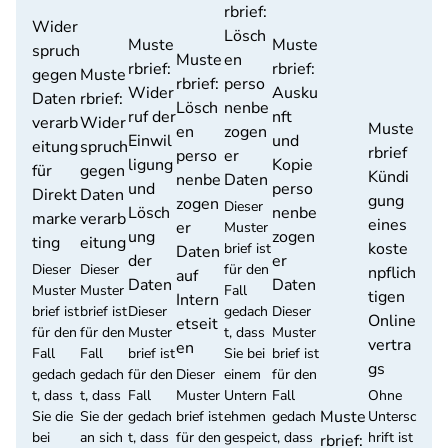
rbrief:
Wider
Lösch
Muste
Muste
spruch
Muste
en
rbrief:
rbrief:
gegen
Muste
rbrief:
perso
Wider
Ausku
Daten
rbrief:
Lösch
nenbe
ruf der
nft
verarb
Wider
Muste
en
zogen
Einwil
und
eitung
spruch
rbrief
perso
er
ligung
Kopie
für
gegen
Kündi
nenbe
Daten
und
perso
Direkt
Daten
gung
zogen
Dieser
Lösch
nenbe
marke
verarb
eines
er
Muster
ung
zogen
ting
eitung
koste
brief ist
Daten
der
er
Dieser
Dieser
für den
npflich
auf
Daten
Daten
Muster
Muster
Fall
tigen
Intern
brief ist
brief ist
Dieser
gedach
Dieser
Online
etseit
für den
für den
Muster
t, dass
Muster
vertra
en
Fall
Fall
brief ist
Sie bei
brief ist
gs
gedach
gedach
für den
Dieser
einem
für den
t, dass
t, dass
Fall
Muster
Untern
Fall
Ohne
Muste
Sie die
Sie der
gedach
brief ist
ehmen
gedach
Untersc
bei
an sich
t, dass
für den
gespeic
t, dass
hrift ist
rbrief: