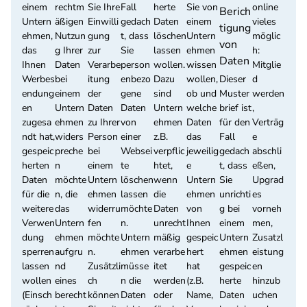
einem
rechtm
Sie Ihre
Fall
herte
Sie von
online
Berich
Untern
äßigen
Einwilli
gedach
Daten
einem
vieles
tigung
ehmen,
Nutzun
gung
t, dass
löschen
Untern
möglic
von
das
g Ihrer
zur
Sie
lassen
ehmen
h:
Daten
Ihnen
Daten
Verarbe
person
wollen.
wissen
Mitglie
Werbes
bei
itung
enbezo
Dazu
wollen,
Dieser
d
endung
einem
der
gene
sind
ob und
Muster
werden
en
Untern
Daten
Daten
Untern
welche
brief ist
,
zugesa
ehmen
zu Ihrer
von
ehmen
Daten
für den
Verträg
ndt hat,
widers
Person
einer
z.B.
das
Fall
e
gespeic
preche
bei
Websei
verpflic
jeweilig
gedach
abschli
herten
n
einem
te
htet,
e
t, dass
eßen,
Daten
möchte
Untern
löschen
wenn
Untern
Sie
Upgrad
für die
n, die
ehmen
lassen
die
ehmen
unrichti
es
weitere
das
widerru
möchte
Daten
von
g bei
vorneh
Verwen
Untern
fen
n.
unrecht
Ihnen
einem
men,
dung
ehmen
möchte
Untern
mäßig
gespeic
Untern
Zusatzl
sperren
aufgru
n.
ehmen
verarbe
hert
ehmen
eistung
lassen
nd
Zusätzli
müsse
itet
hat
gespeic
en
wollen
eines
ch
n die
werden
(z.B.
herte
hinzub
(Einsch
berecht
können
Daten
oder
Name,
Daten
uchen