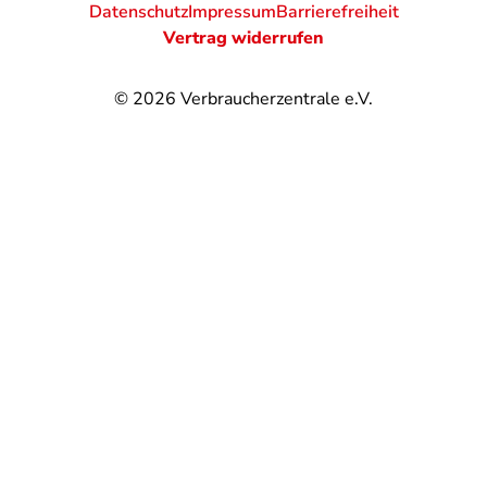
Datenschutz
Impressum
Barrierefreiheit
Vertrag widerrufen
© 2026
Verbraucherzentrale e.V.
@
@