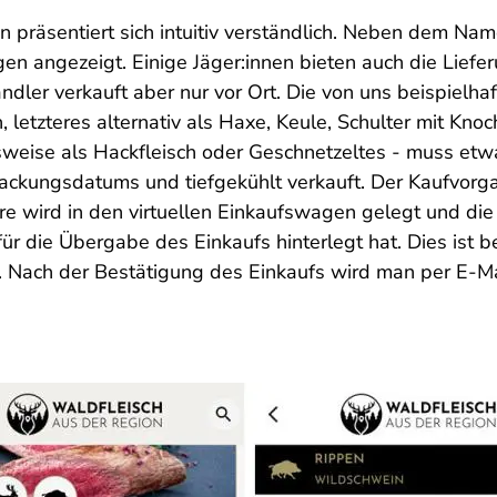
en präsentiert sich intuitiv verständlich. Neben dem 
n angezeigt. Einige Jäger:innen bieten auch die Lief
ndler verkauft aber nur vor Ort. Die von uns beispielha
 letzteres alternativ als Haxe, Keule, Schulter mit Kn
sweise als Hackfleisch oder Geschnetzeltes - muss etwa
ckungsdatums und tiefgekühlt verkauft. Der Kaufvorg
ird in den virtuellen Einkaufswagen gelegt und die B
 die Übergabe des Einkaufs hinterlegt hat. Dies ist bei
 Nach der Bestätigung des Einkaufs wird man per E-Ma