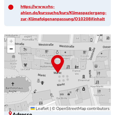
https://www.vhs-
ahlen.de/kurssuche/kurs/Klimaspaziergang-
zur-Klimafolgenanpassung/O10208#inhalt
+
−
Leaflet
|
©
OpenStreetMap
contributors
Adresse