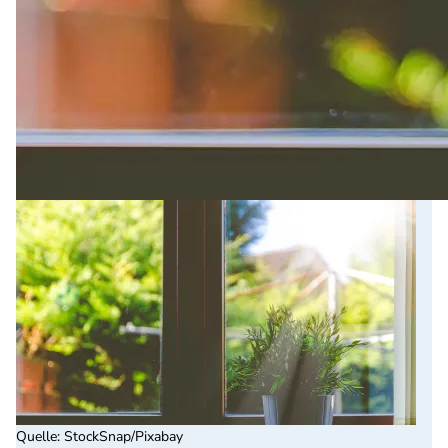
Quelle
:
StockSnap/Pixabay