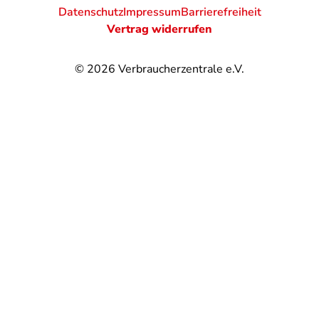
Datenschutz
Impressum
Barrierefreiheit
Vertrag widerrufen
© 2026
Verbraucherzentrale e.V.
@
@