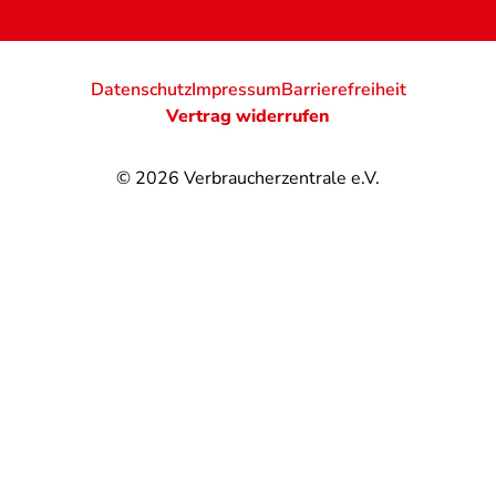
Datenschutz
Impressum
Barrierefreiheit
Vertrag widerrufen
© 2026
Verbraucherzentrale e.V.
@
@