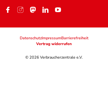
Datenschutz
Impressum
Barrierefreiheit
Vertrag widerrufen
© 2026
Verbraucherzentrale e.V.
@
@