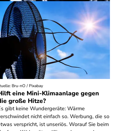
uelle
:
Bru-nO / Pixabay
Quelle
:
Hilft eine Mini-Klimaanlage gegen
Rech
die große Hitze?
Fitn
Bong
Es gibt keine Wundergeräte: Wärme
Sie h
verschwindet nicht einfach so. Werbung, die so
Fitno
twas verspricht, ist unseriös. Worauf Sie beim