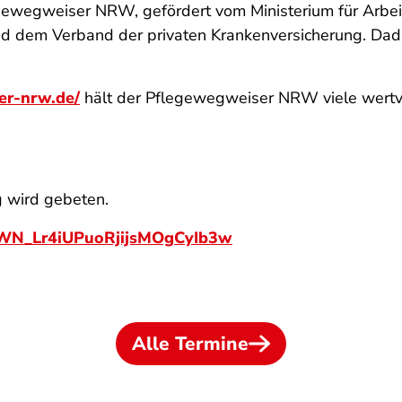
egewegweiser NRW, gefördert vom Ministerium für Arb
 dem Verband der privaten Krankenversicherung. Dadur
er-nrw.de/
hält der Pflegewegweiser NRW viele wertvo
g wird gebeten.
r/WN_Lr4iUPuoRjijsMOgCyIb3w
Alle Termine