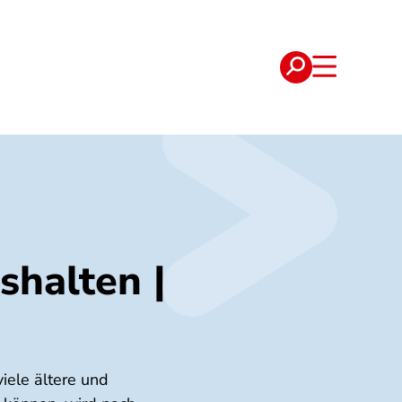
e
Verträge
shalten |
iele ältere und