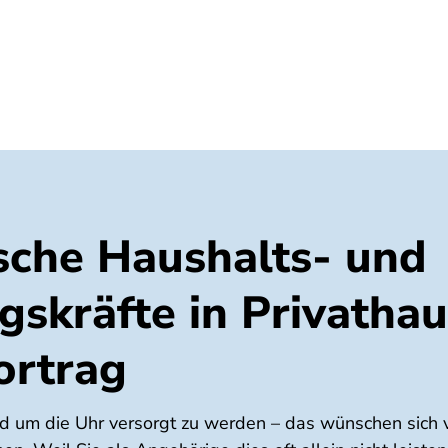
Umwelt
Gesundheit
Energie
Reis
sche Haushalts- und
skräfte in Privathau
ortrag
6
d um die Uhr versorgt zu werden – das wünschen sich v