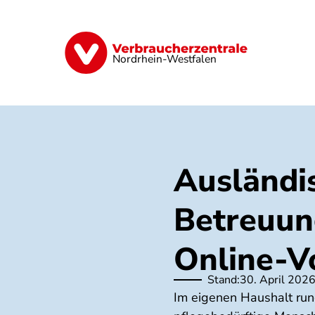
Direkt
zum
Inhalt
Finanzen
Digitales
Lebensmittel
Nordrhein-Westfalen
Ausländi
Betreuung
Online-V
Stand:
30. April 202
Im eigenen Haushalt run