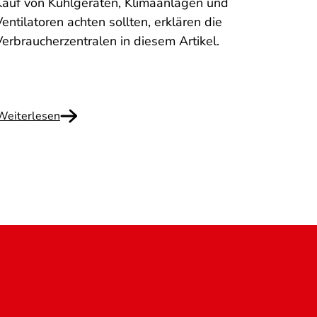
erhal
Kauf von Kühlgeräten, Klimaanlagen und
haben
entilatoren achten sollten, erklären die
diese
Verbraucherzentralen in diesem Artikel.
Hongk
was Si
Weiterlesen
Weite