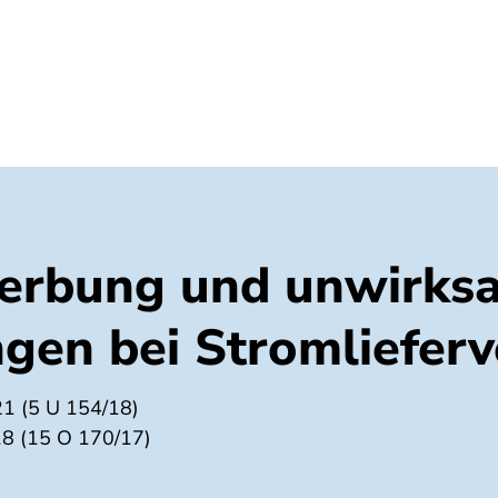
Umwelt
Gesundheit
Energie
Reis
erbung und unwirks
gen bei Stromlieferv
21 (5 U 154/18)
18 (15 O 170/17)