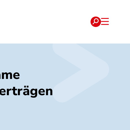
e
Verträge
ame
erträgen