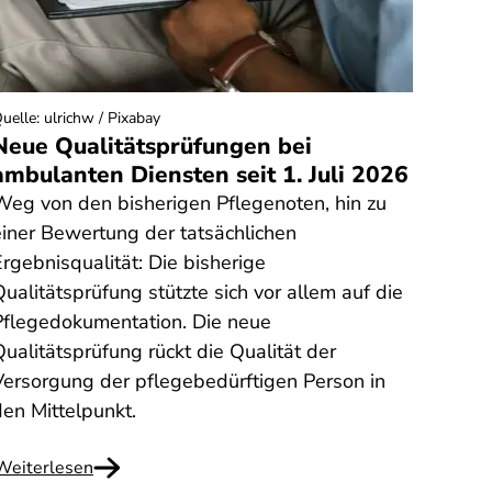
uelle
:
ulrichw / Pixabay
Quelle
:
Neue Qualitätsprüfungen bei
Zu v
ambulanten Diensten seit 1. Juli 2026
Erfr
Weg von den bisherigen Pflegenoten, hin zu
Wie vi
einer Bewertung der tatsächlichen
Erfri
rgebnisqualität: Die bisherige
Verbr
ualitätsprüfung stützte sich vor allem auf die
Nährw
Pflegedokumentation. Die neue
nicht
ualitätsprüfung rückt die Qualität der
anges
Versorgung der pflegebedürftigen Person in
den Mittelpunkt.
Weiterlesen
Weite