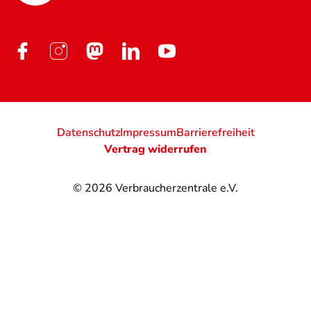
Datenschutz
Impressum
Barrierefreiheit
Vertrag widerrufen
© 2026
Verbraucherzentrale e.V.
@
@