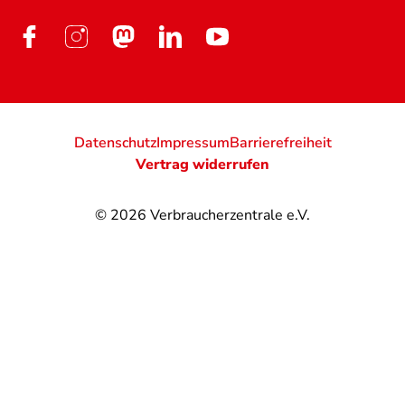
Datenschutz
Impressum
Barrierefreiheit
Vertrag widerrufen
© 2026
Verbraucherzentrale e.V.
@
@