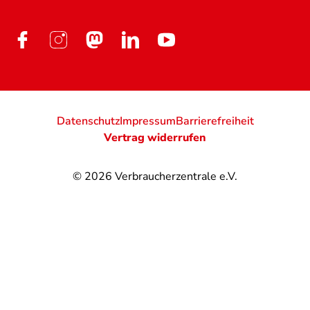
Datenschutz
Impressum
Barrierefreiheit
Vertrag widerrufen
© 2026
Verbraucherzentrale e.V.
@
@