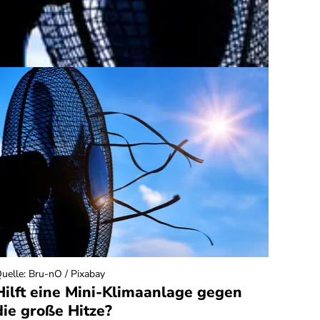
uelle
:
Bru-nO / Pixabay
Quelle
:
Hilft eine Mini-Klimaanlage gegen
Rech
die große Hitze?
Fitn