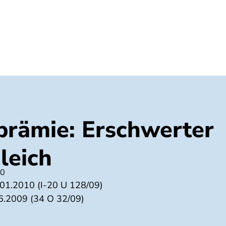
Umwelt
Gesundheit
Energie
Reis
rämie: Erschwerter
leich
10
01.2010 (I-20 U 128/09)
6.2009 (34 O 32/09)