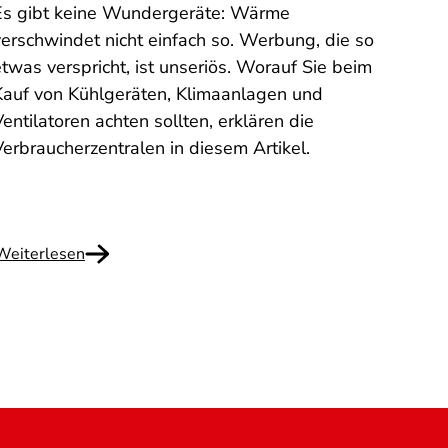
Bong
Es gibt keine Wundergeräte: Wärme
Sie h
verschwindet nicht einfach so. Werbung, die so
Fitno
twas verspricht, ist unseriös. Worauf Sie beim
erhal
Kauf von Kühlgeräten, Klimaanlagen und
haben
entilatoren achten sollten, erklären die
diese
Verbraucherzentralen in diesem Artikel.
Hongk
was Si
Weiterlesen
Weite