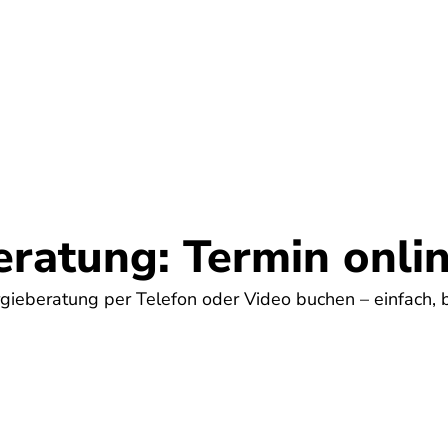
Umwelt
Gesundheit
Energie
Reis
eratung: Termin onli
ergieberatung per Telefon oder Video buchen – einfach,