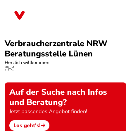
Direkt
zum
Nordrhein-Westfalen
Inhalt
Verbraucherzentrale NRW
Beratungsstelle Lünen
Herzlich willkommen!
Auf der Suche nach Infos
und Beratung?
Jetzt passendes Angebot finden!
Los geht's!