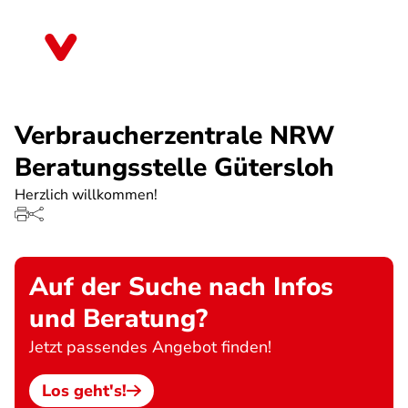
Direkt
zum
Nordrhein-Westfalen
Inhalt
Verbraucherzentrale NRW
Beratungsstelle Gütersloh
Herzlich willkommen!
Auf der Suche nach Infos
und Beratung?
Jetzt passendes Angebot finden!
Los geht's!