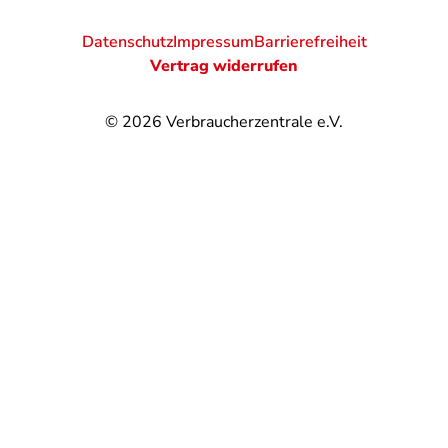
Datenschutz
Impressum
Barrierefreiheit
Vertrag widerrufen
© 2026
Verbraucherzentrale e.V.
@
@