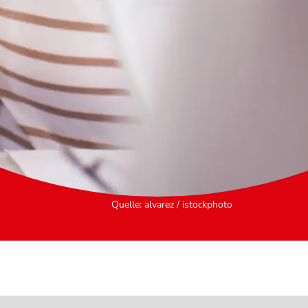
Quelle
:
alvarez / istockphoto